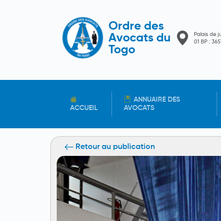
Ordre des
Palais de j
Avocats du
01 BP : 3
Togo
ANNUAIRE DES
ACCUEIL
AVOCATS
Retour au publication