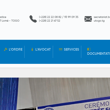
ustice
(+228) 22 22 08 82 / 93 99 09 35
secretariat.
657 Lomé - TOGO
(+228) 22 21 67 52
utogo.tg
L’ORDRE
L’AVOCAT
SERVICES
DOCUMENTAT