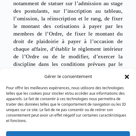
notamment de statuer sur l’admission au stage
des postulants, sur l’inscription au tableau,
l’omission, la réinscription et le rang, de fixer
le montant des cotisations à payer par les
membres de l’Ordre, de fixer le montant du
droit de plaidoirie à payer à l’occasion de
chaque affaire, d’établir le règlement intérieur
de l’Ordre ou de le modifier, d’exercer la
discipline dans les conditions prévues par le
Règlement, de vérifier la tenue de la
Gérer le consentement
comptabilité des Avocats exerçant
individuellement ou en groupe et la
Pour offrir les meilleures expériences, nous utilisons des technologies
telles que les cookies pour stocker et/ou accéder aux informations des
constitution des garanties imposées par le
appareils. Le fait de consentir à ces technologies nous permettra de
Règlement, d’autoriser le Bâtonnier à ester en
traiter des données telles que le comportement de navigation ou les ID
justice, à accepter les dons et les legs faits à
uniques sur ce site. Le fait de ne pas consentir ou de retirer son
consentement peut avoir un effet négatif sur certaines caractéristiques
l’Ordre, à transiger, à compromettre, à
et fonctions.
consentir toutes aliénations ou hypothèques et
à contracter tous emprunts.