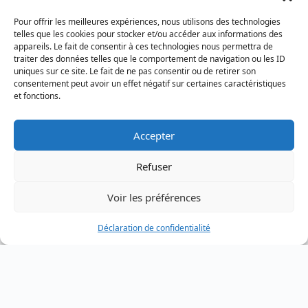
(CONGO).
Pour offrir les meilleures expériences, nous utilisons des technologies
telles que les cookies pour stocker et/ou accéder aux informations des
Le RIFAV regroupe à ce jour plus de trois
appareils. Le fait de consentir à ces technologies nous permettra de
(300) cents Avocates des pays d’Afrique
traiter des données telles que le comportement de navigation ou les ID
et d’Europe.
uniques sur ce site. Le fait de ne pas consentir ou de retirer son
consentement peut avoir un effet négatif sur certaines caractéristiques
La représentation nationale du RIFAV au
et fonctions.
Togo dénommée RIFAV-TOGO a été créé
le 27 septembre 2022 et l’équipe
Accepter
dirigeante se compose comme suit :
Refuser
Présidente ………………………………. Me
da SILVEIRA Afi Têko
Voir les préférences
Vice-présidente …………………………
Déclaration de confidentialité
Me YOVO Yawa Sika
Secrétaire Générale…………………….
Me MOREIRA Adjowavi S.