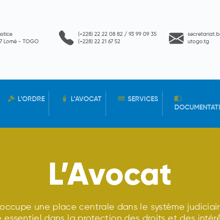
ustice
(+228) 22 22 08 82 / 93 99 09 35
secretariat.
657 Lomé - TOGO
(+228) 22 21 67 52
utogo.tg
L’ORDRE
L’AVOCAT
SERVICES
DOCUMENTAT
L’Avocat
 occupe une place centrale dans le système judiciair
e essentiel dans la protection des droits et des intér