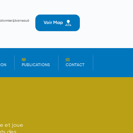
batonnier@barreaud
Voir Map
ION
PUBLICATIONS
CONTACT
e et joue
êts des