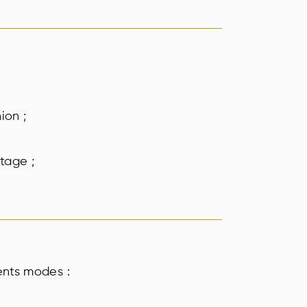
ion ;
tage ;
ents modes :