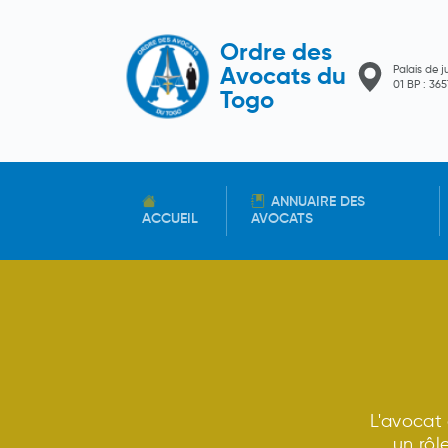
Ordre des
Palais de j
Avocats du
01 BP : 3
Togo
ANNUAIRE DES
ACCUEIL
AVOCATS
L'avocat
un rôl