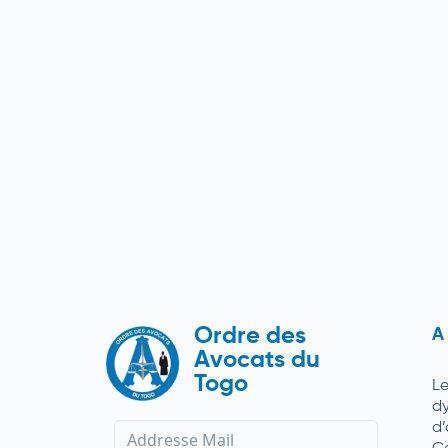
Ordre des
A
Avocats du
Togo
L
d
d