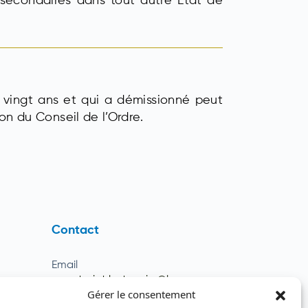
s secondaires dans tout autre État de
vingt ans et qui a démissionné peut
on du Conseil de l’Ordre.
Contact
Email
secretariat.batonnier@barreau
ats
Gérer le consentement
dutogo.tg