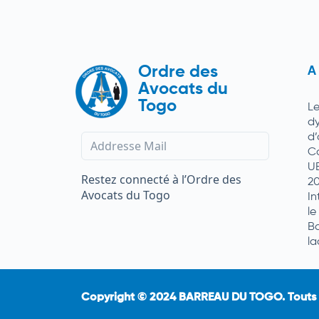
Ordre des
A
Avocats du
Togo
L
d
d
C
U
Restez connecté à l’Ordre des
2
Avocats du Togo
In
le
Ba
la
Copyright ©️ 2024 BARREAU DU TOGO. Touts d