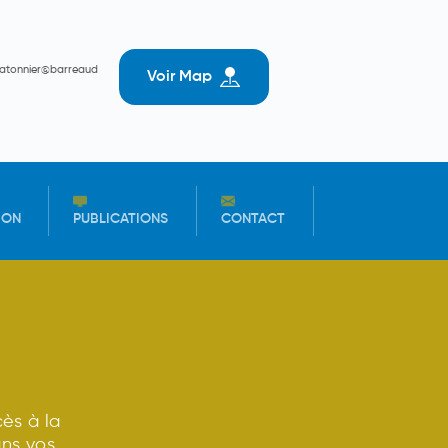
batonnier@barreaud
Voir Map
ION
PUBLICATIONS
CONTACT
ès à la
ans vos