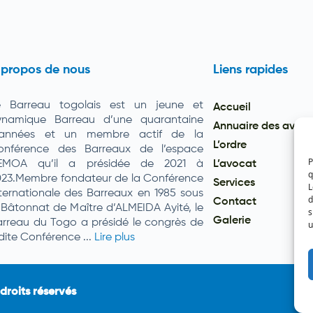
 propos de nous
Liens rapides
e Barreau togolais est un jeune et
Accueil
ynamique Barreau d’une quarantaine
Annuaire des avoc
’années et un membre actif de la
L’ordre
onférence des Barreaux de l’espace
P
EMOA qu’il a présidée de 2021 à
L’avocat
q
023.Membre fondateur de la Conférence
Services
L
ternationale des Barreaux en 1985 sous
d
Contact
 Bâtonnat de Maître d’ALMEIDA Ayité, le
s
Galerie
rreau du Togo a présidé le congrès de
u
dite Conférence ...
Lire plus
roits réservés