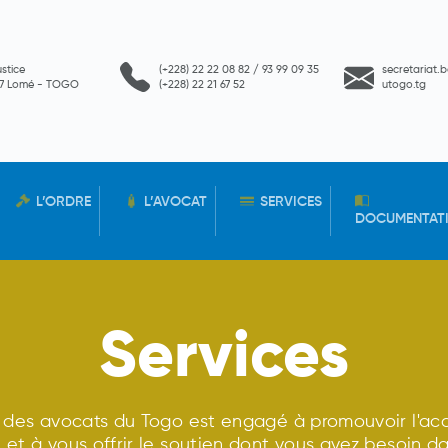
ustice
(+228) 22 22 08 82 / 93 99 09 35
secretariat.
657 Lomé - TOGO
(+228) 22 21 67 52
utogo.tg
L’ORDRE
L’AVOCAT
SERVICES
DOCUMENTAT
Services
e des avocats du Togo est engagé à promouvoir l'acc
e et à vous offrir le soutien dont vous avez besoin d