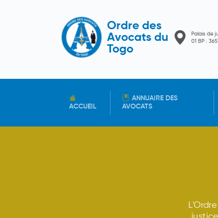
Ordre des
Palais de j
Avocats du
01 BP : 3
Togo
ANNUAIRE DES
ACCUEIL
AVOCATS
L'Ordr
justic