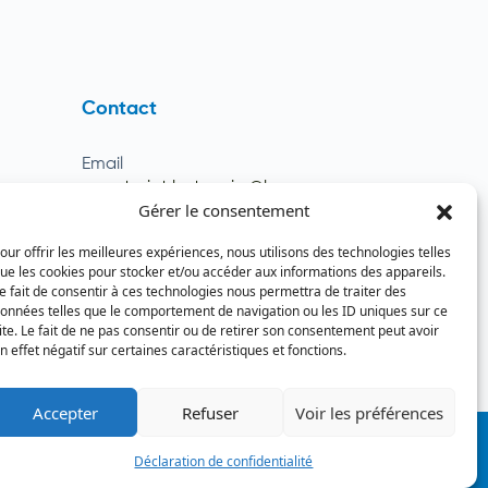
Contact
Email
secretariat.batonnier@barreau
ats
Gérer le consentement
dutogo.tg
Téléphone
our offrir les meilleures expériences, nous utilisons des technologies telles
(+228) 22 22 08 82 / 93 99 09 35
ue les cookies pour stocker et/ou accéder aux informations des appareils.
(+228) 22 21 67 52
e fait de consentir à ces technologies nous permettra de traiter des
onnées telles que le comportement de navigation ou les ID uniques sur ce
ite. Le fait de ne pas consentir ou de retirer son consentement peut avoir
n effet négatif sur certaines caractéristiques et fonctions.
Accepter
Refuser
Voir les préférences
Politique de confidentialité
Mentions légales
Déclaration de confidentialité