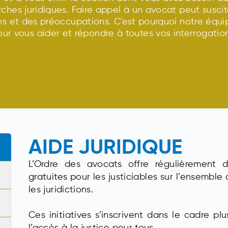
ches juridiques. Faire appel à un avocat peut suscit
ns et des préoccupations. C'est pourquoi notre équip
our vous aider et répondre à toutes vos interrogation
AIDE JURIDIQUE
L’Ordre des avocats offre régulièrement d
gratuites pour les justiciables sur l’ensemble 
les juridictions.
Ces initiatives s’inscrivent dans le cadre pl
l’accès à la justice pour tous.