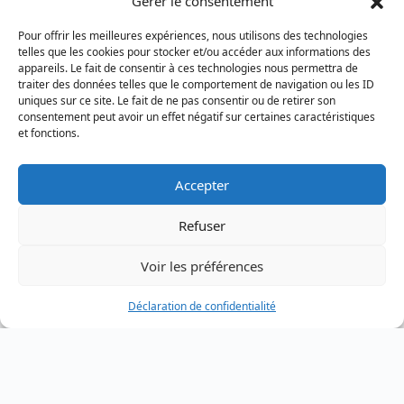
Gérer le consentement
des formations dispensées par les
Pour offrir les meilleures expériences, nous utilisons des technologies
Avocats ou d’autres centres
telles que les cookies pour stocker et/ou accéder aux informations des
appareils. Le fait de consentir à ces technologies nous permettra de
d’enseignements agréés par le
traiter des données telles que le comportement de navigation ou les ID
Conseil de l’Ordre ;
uniques sur ce site. Le fait de ne pas consentir ou de retirer son
consentement peut avoir un effet négatif sur certaines caractéristiques
des colloques ou des conférences
et fonctions.
à caractère juridique ayant un lien
avec l’activité professionnelle des
Accepter
Avocats et validées par le Conseil
de l’Ordre.
Refuser
L’Avocat est tenu de déclarer, au plus
Voir les préférences
tard le 31 janvier de l’année civile qui suit,
auprès de l’Ordre, les conditions dans
Déclaration de confidentialité
lesquelles il a satisfait à l’obligation de
formation professionnelle continue au
cours de l’année écoulée.
En cas de non-respect à cette obligation