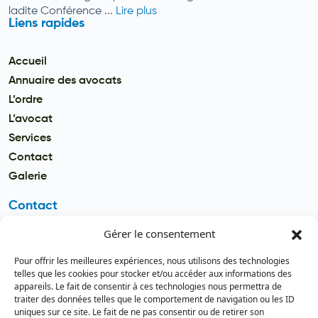
ladite Conférence ...
Lire plus
Liens rapides
Accueil
Annuaire des avocats
L’ordre
L’avocat
Services
Contact
Galerie
Contact
Gérer le consentement
Email
secretariat.batonnier@barreau
Pour offrir les meilleures expériences, nous utilisons des technologies
dutogo.tg
telles que les cookies pour stocker et/ou accéder aux informations des
appareils. Le fait de consentir à ces technologies nous permettra de
Téléphone
traiter des données telles que le comportement de navigation ou les ID
(+228) 22 22 08 82 / 93 99 09 35
uniques sur ce site. Le fait de ne pas consentir ou de retirer son