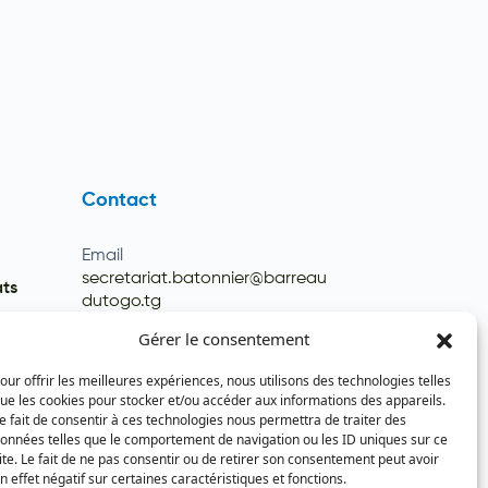
Contact
Email
secretariat.batonnier@barreau
ats
dutogo.tg
Téléphone
Gérer le consentement
(+228) 22 22 08 82 / 93 99 09 35
our offrir les meilleures expériences, nous utilisons des technologies telles
(+228) 22 21 67 52
ue les cookies pour stocker et/ou accéder aux informations des appareils.
e fait de consentir à ces technologies nous permettra de traiter des
onnées telles que le comportement de navigation ou les ID uniques sur ce
ite. Le fait de ne pas consentir ou de retirer son consentement peut avoir
n effet négatif sur certaines caractéristiques et fonctions.