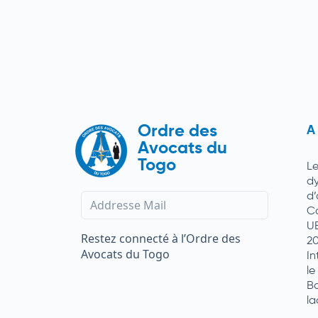
Ordre des
A
Avocats du
Togo
L
d
d
C
U
Restez connecté à l’Ordre des
2
Avocats du Togo
In
le
Ba
la