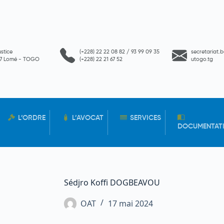
ustice
(+228) 22 22 08 82 / 93 99 09 35
secretariat.
657 Lomé - TOGO
(+228) 22 21 67 52
utogo.tg
L’ORDRE
L’AVOCAT
SERVICES
DOCUMENTAT
Sédjro Koffi DOGBEAVOU
OAT
17 mai 2024