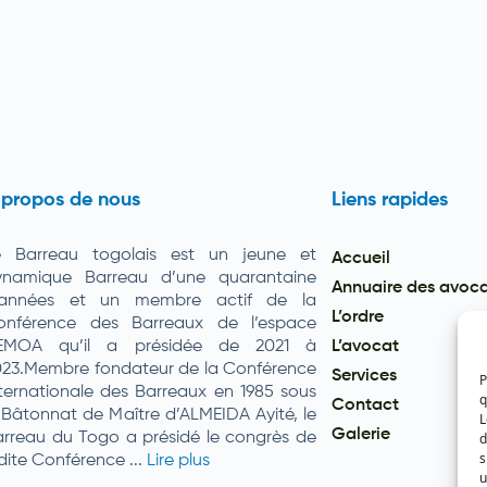
 propos de nous
Liens rapides
e Barreau togolais est un jeune et
Accueil
ynamique Barreau d’une quarantaine
Annuaire des avoc
’années et un membre actif de la
L’ordre
onférence des Barreaux de l’espace
EMOA qu’il a présidée de 2021 à
L’avocat
023.Membre fondateur de la Conférence
Services
P
ternationale des Barreaux en 1985 sous
q
Contact
 Bâtonnat de Maître d’ALMEIDA Ayité, le
L
Galerie
d
rreau du Togo a présidé le congrès de
s
dite Conférence ...
Lire plus
u