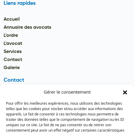
Liens rapides
Accueil
Annuaire des avocats
L’ordre
L’avocat
Services
Contact
Galerie
Contact
Gérer le consentement
Email
secretariat.batonnier@barreau
Pour offrir les meilleures expériences, nous utilisons des technologies
dutogo.tg
telles que les cookies pour stocker et/ou accéder aux informations des
appareils. Le fait de consentir à ces technologies nous permettra de
Téléphone
traiter des données telles que le comportement de navigation ou les ID
(+228) 22 22 08 82 / 93 99 09 35
uniques sur ce site. Le fait de ne pas consentir ou de retirer son
(+228) 22 21 67 52
consentement peut avoir un effet négatif sur certaines caractéristiques