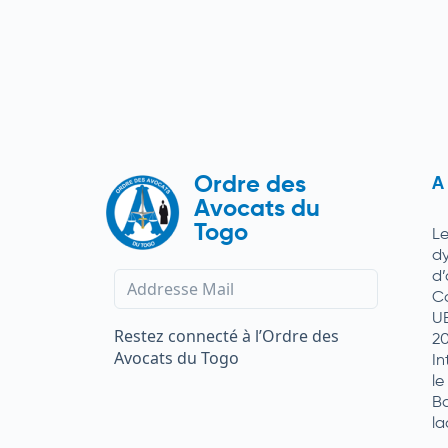
Ordre des
A
Avocats du
Togo
L
d
d
C
U
Restez connecté à l’Ordre des
2
Avocats du Togo
In
le
Ba
la