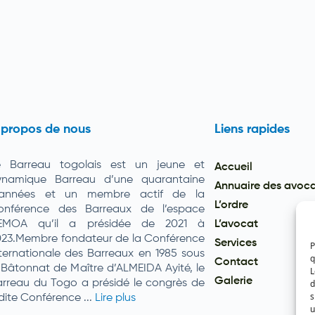
 propos de nous
Liens rapides
e Barreau togolais est un jeune et
Accueil
ynamique Barreau d’une quarantaine
Annuaire des avoc
’années et un membre actif de la
L’ordre
onférence des Barreaux de l’espace
EMOA qu’il a présidée de 2021 à
L’avocat
023.Membre fondateur de la Conférence
Services
P
ternationale des Barreaux en 1985 sous
q
Contact
 Bâtonnat de Maître d’ALMEIDA Ayité, le
L
Galerie
d
rreau du Togo a présidé le congrès de
s
dite Conférence ...
Lire plus
u