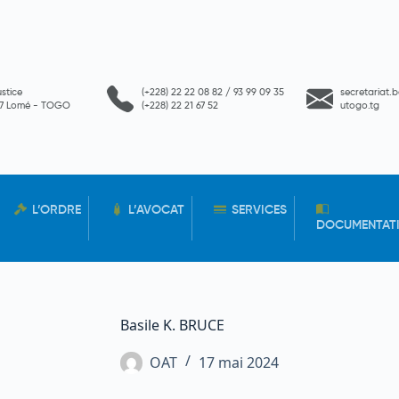
ustice
(+228) 22 22 08 82 / 93 99 09 35
secretariat.
657 Lomé - TOGO
(+228) 22 21 67 52
utogo.tg
L’ORDRE
L’AVOCAT
SERVICES
DOCUMENTAT
Basile K. BRUCE
OAT
17 mai 2024