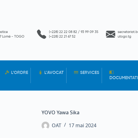
ustice
(+228) 22 22 08 82 / 93 99 09 35
secretariat.
657 Lomé - TOGO
(+228) 22 21 67 52
utogo.tg
L’ORDRE
L’AVOCAT
SERVICES
DOCUMENTAT
YOVO Yawa Sika
OAT
17 mai 2024