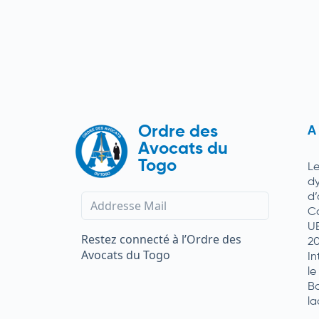
Ordre des
A
Avocats du
Togo
L
d
d
C
U
Restez connecté à l’Ordre des
2
Avocats du Togo
In
le
Ba
la