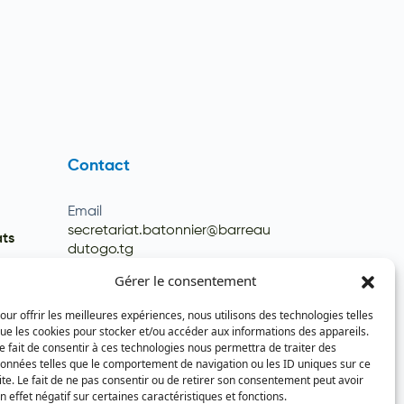
Contact
Email
secretariat.batonnier@barreau
ats
dutogo.tg
Téléphone
Gérer le consentement
(+228) 22 22 08 82 / 93 99 09 35
our offrir les meilleures expériences, nous utilisons des technologies telles
(+228) 22 21 67 52
ue les cookies pour stocker et/ou accéder aux informations des appareils.
e fait de consentir à ces technologies nous permettra de traiter des
onnées telles que le comportement de navigation ou les ID uniques sur ce
ite. Le fait de ne pas consentir ou de retirer son consentement peut avoir
n effet négatif sur certaines caractéristiques et fonctions.