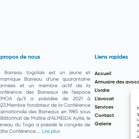
 propos de nous
Liens rapides
e Barreau togolais est un jeune et
Accueil
ynamique Barreau d’une quarantaine
Annuaire des avoc
’années et un membre actif de la
L’ordre
onférence des Barreaux de l’espace
EMOA qu’il a présidée de 2021 à
L’avocat
023.Membre fondateur de la Conférence
Services
P
ternationale des Barreaux en 1985 sous
q
Contact
 Bâtonnat de Maître d’ALMEIDA Ayité, le
L
Galerie
d
rreau du Togo a présidé le congrès de
s
dite Conférence ...
Lire plus
u