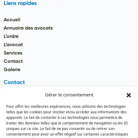
Liens rapides
Accueil
Annuaire des avocats
L’ordre
L’avocat
Services
Contact
Galerie
Contact
Gérer le consentement
Email
secretariat.batonnier@barreau
Pour offrir les meilleures expériences, nous utilisons des technologies
dutogo.tg
telles que les cookies pour stocker et/ou accéder aux informations des
appareils. Le fait de consentir à ces technologies nous permettra de
Téléphone
traiter des données telles que le comportement de navigation ou les ID
(+228) 22 22 08 82 / 93 99 09 35
uniques sur ce site. Le fait de ne pas consentir ou de retirer son
(+228) 22 21 67 52
consentement peut avoir un effet négatif sur certaines caractéristiques