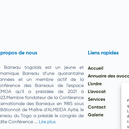
 propos de nous
Liens rapides
e Barreau togolais est un jeune et
Accueil
ynamique Barreau d’une quarantaine
Annuaire des avoc
’années et un membre actif de la
L’ordre
onférence des Barreaux de l’espace
EMOA qu’il a présidée de 2021 à
L’avocat
023.Membre fondateur de la Conférence
Services
P
ternationale des Barreaux en 1985 sous
q
Contact
 Bâtonnat de Maître d’ALMEIDA Ayité, le
L
Galerie
d
rreau du Togo a présidé le congrès de
s
dite Conférence ...
Lire plus
u