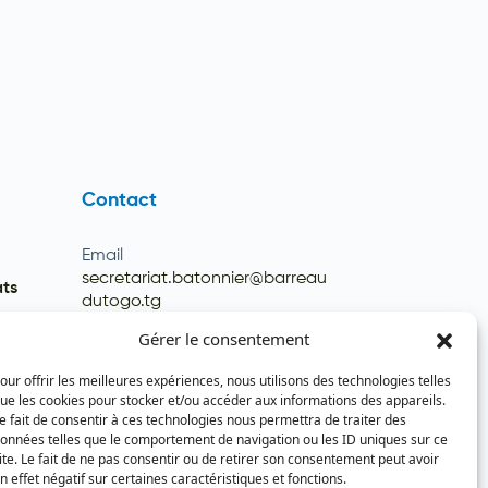
Contact
Email
secretariat.batonnier@barreau
ats
dutogo.tg
Téléphone
Gérer le consentement
(+228) 22 22 08 82 / 93 99 09 35
our offrir les meilleures expériences, nous utilisons des technologies telles
(+228) 22 21 67 52
ue les cookies pour stocker et/ou accéder aux informations des appareils.
e fait de consentir à ces technologies nous permettra de traiter des
onnées telles que le comportement de navigation ou les ID uniques sur ce
ite. Le fait de ne pas consentir ou de retirer son consentement peut avoir
n effet négatif sur certaines caractéristiques et fonctions.