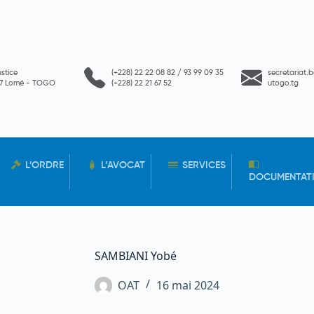
ustice
(+228) 22 22 08 82 / 93 99 09 35
secretariat.
657 Lomé - TOGO
(+228) 22 21 67 52
utogo.tg
L’ORDRE
L’AVOCAT
SERVICES
DOCUMENTAT
SAMBIANI Yobé
OAT
16 mai 2024