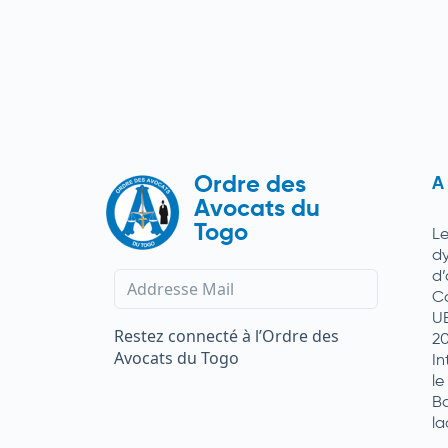
Ordre des
A
Avocats du
Togo
L
d
d
C
U
Restez connecté à l’Ordre des
2
Avocats du Togo
In
le
Ba
la