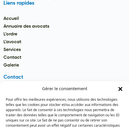
Liens rapides
Accueil
Annuaire des avocats
L’ordre
L’avocat
Services
Contact
Galerie
Contact
Gérer le consentement
Email
secretariat.batonnier@barreau
Pour offrir les meilleures expériences, nous utilisons des technologies
dutogo.tg
telles que les cookies pour stocker et/ou accéder aux informations des
appareils. Le fait de consentir à ces technologies nous permettra de
Téléphone
traiter des données telles que le comportement de navigation ou les ID
(+228) 22 22 08 82 / 93 99 09 35
uniques sur ce site. Le fait de ne pas consentir ou de retirer son
(+228) 22 21 67 52
consentement peut avoir un effet négatif sur certaines caractéristiques