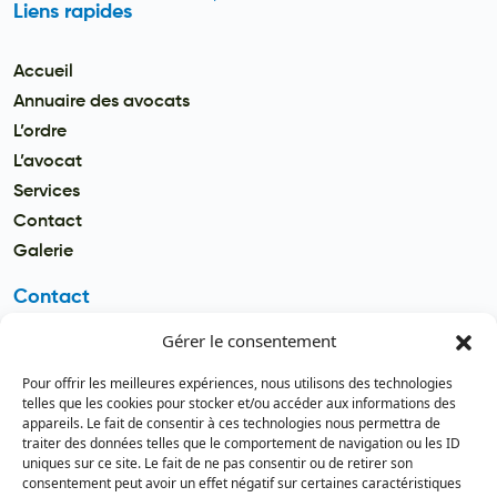
Liens rapides
Accueil
Annuaire des avocats
L’ordre
L’avocat
Services
Contact
Galerie
Contact
Gérer le consentement
Email
secretariat.batonnier@barreau
Pour offrir les meilleures expériences, nous utilisons des technologies
dutogo.tg
telles que les cookies pour stocker et/ou accéder aux informations des
appareils. Le fait de consentir à ces technologies nous permettra de
Téléphone
traiter des données telles que le comportement de navigation ou les ID
(+228) 22 22 08 82 / 93 99 09 35
uniques sur ce site. Le fait de ne pas consentir ou de retirer son
(+228) 22 21 67 52
consentement peut avoir un effet négatif sur certaines caractéristiques