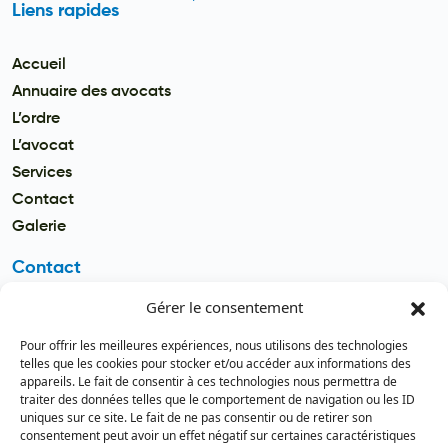
Liens rapides
Accueil
Annuaire des avocats
L’ordre
L’avocat
Services
Contact
Galerie
Contact
Gérer le consentement
Email
secretariat.batonnier@barreau
Pour offrir les meilleures expériences, nous utilisons des technologies
dutogo.tg
telles que les cookies pour stocker et/ou accéder aux informations des
appareils. Le fait de consentir à ces technologies nous permettra de
Téléphone
traiter des données telles que le comportement de navigation ou les ID
(+228) 22 22 08 82 / 93 99 09 35
uniques sur ce site. Le fait de ne pas consentir ou de retirer son
(+228) 22 21 67 52
consentement peut avoir un effet négatif sur certaines caractéristiques