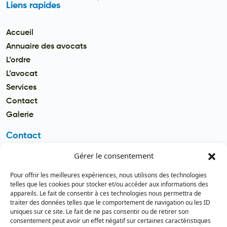
Liens rapides
Accueil
Annuaire des avocats
L’ordre
L’avocat
Services
Contact
Galerie
Contact
Gérer le consentement
Email
secretariat.batonnier@barreau
Pour offrir les meilleures expériences, nous utilisons des technologies
dutogo.tg
telles que les cookies pour stocker et/ou accéder aux informations des
appareils. Le fait de consentir à ces technologies nous permettra de
Téléphone
traiter des données telles que le comportement de navigation ou les ID
(+228) 22 22 08 82 / 93 99 09 35
uniques sur ce site. Le fait de ne pas consentir ou de retirer son
(+228) 22 21 67 52
consentement peut avoir un effet négatif sur certaines caractéristiques