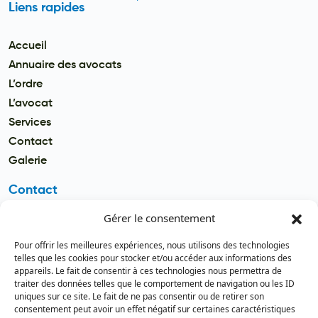
Liens rapides
Accueil
Annuaire des avocats
L’ordre
L’avocat
Services
Contact
Galerie
Contact
Gérer le consentement
Email
secretariat.batonnier@barreau
Pour offrir les meilleures expériences, nous utilisons des technologies
dutogo.tg
telles que les cookies pour stocker et/ou accéder aux informations des
appareils. Le fait de consentir à ces technologies nous permettra de
Téléphone
traiter des données telles que le comportement de navigation ou les ID
(+228) 22 22 08 82 / 93 99 09 35
uniques sur ce site. Le fait de ne pas consentir ou de retirer son
(+228) 22 21 67 52
consentement peut avoir un effet négatif sur certaines caractéristiques