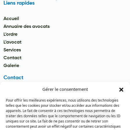
Liens rapides
Accueil
Annuaire des avocats
L’ordre
L’avocat
Services
Contact
Galerie
Contact
Gérer le consentement
Email
secretariat.batonnier@barreau
Pour offrir les meilleures expériences, nous utilisons des technologies
dutogo.tg
telles que les cookies pour stocker et/ou accéder aux informations des
appareils. Le fait de consentir à ces technologies nous permettra de
Téléphone
traiter des données telles que le comportement de navigation ou les ID
(+228) 22 22 08 82 / 93 99 09 35
uniques sur ce site. Le fait de ne pas consentir ou de retirer son
(+228) 22 21 67 52
consentement peut avoir un effet négatif sur certaines caractéristiques