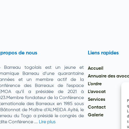
 propos de nous
Liens rapides
e Barreau togolais est un jeune et
Accueil
ynamique Barreau d’une quarantaine
Annuaire des avoc
’années et un membre actif de la
L’ordre
onférence des Barreaux de l’espace
EMOA qu’il a présidée de 2021 à
L’avocat
023.Membre fondateur de la Conférence
Services
P
ternationale des Barreaux en 1985 sous
q
Contact
 Bâtonnat de Maître d’ALMEIDA Ayité, le
L
Galerie
d
rreau du Togo a présidé le congrès de
s
dite Conférence ...
Lire plus
u