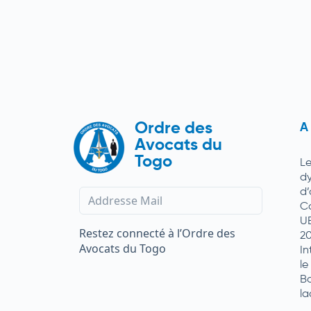
Ordre des
A
Avocats du
Togo
L
d
d
C
U
Restez connecté à l’Ordre des
2
Avocats du Togo
In
le
Ba
la