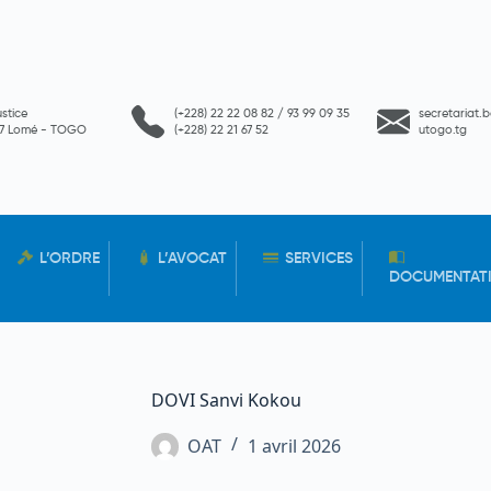
ustice
(+228) 22 22 08 82 / 93 99 09 35
secretariat.
657 Lomé - TOGO
(+228) 22 21 67 52
utogo.tg
L’ORDRE
L’AVOCAT
SERVICES
DOCUMENTAT
DOVI Sanvi Kokou
OAT
1 avril 2026