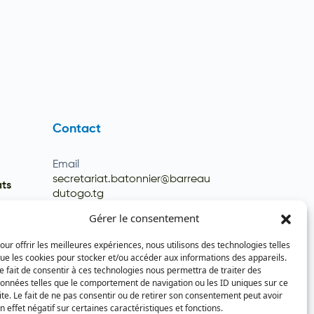
Contact
Email
secretariat.batonnier@barreau
ats
dutogo.tg
Téléphone
Gérer le consentement
(+228) 22 22 08 82 / 93 99 09 35
our offrir les meilleures expériences, nous utilisons des technologies telles
(+228) 22 21 67 52
ue les cookies pour stocker et/ou accéder aux informations des appareils.
e fait de consentir à ces technologies nous permettra de traiter des
onnées telles que le comportement de navigation ou les ID uniques sur ce
ite. Le fait de ne pas consentir ou de retirer son consentement peut avoir
n effet négatif sur certaines caractéristiques et fonctions.