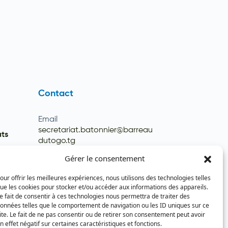
Contact
Email
secretariat.batonnier@barreau
ats
dutogo.tg
Téléphone
Gérer le consentement
(+228) 22 22 08 82 / 93 99 09 35
our offrir les meilleures expériences, nous utilisons des technologies telles
(+228) 22 21 67 52
ue les cookies pour stocker et/ou accéder aux informations des appareils.
e fait de consentir à ces technologies nous permettra de traiter des
onnées telles que le comportement de navigation ou les ID uniques sur ce
ite. Le fait de ne pas consentir ou de retirer son consentement peut avoir
n effet négatif sur certaines caractéristiques et fonctions.