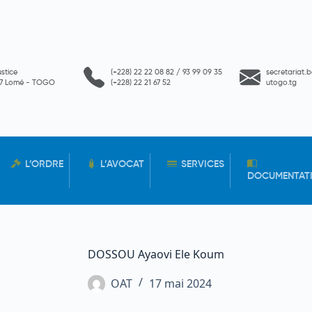
ustice
(+228) 22 22 08 82 / 93 99 09 35
secretariat.
657 Lomé - TOGO
(+228) 22 21 67 52
utogo.tg
L’ORDRE
L’AVOCAT
SERVICES
DOCUMENTAT
DOSSOU Ayaovi Ele Koum
OAT
17 mai 2024