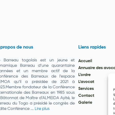
 propos de nous
Liens rapides
e Barreau togolais est un jeune et
Accueil
ynamique Barreau d’une quarantaine
Annuaire des avoc
’années et un membre actif de la
L’ordre
onférence des Barreaux de l’espace
EMOA qu’il a présidée de 2021 à
L’avocat
023.Membre fondateur de la Conférence
Services
P
ternationale des Barreaux en 1985 sous
q
Contact
 Bâtonnat de Maître d’ALMEIDA Ayité, le
L
Galerie
d
rreau du Togo a présidé le congrès de
s
dite Conférence ...
Lire plus
u