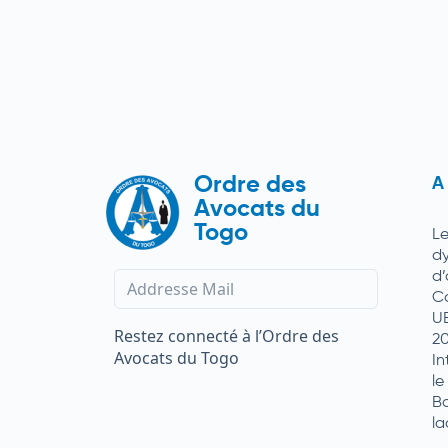
Ordre des
A
Avocats du
Togo
L
d
d
C
U
Restez connecté à l’Ordre des
2
Avocats du Togo
In
le
Ba
la