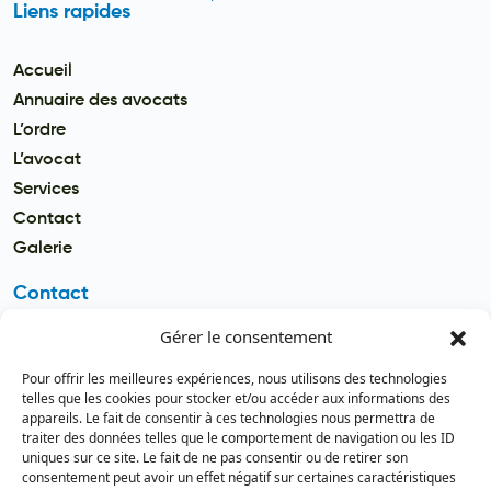
Liens rapides
Accueil
Annuaire des avocats
L’ordre
L’avocat
Services
Contact
Galerie
Contact
Gérer le consentement
Email
secretariat.batonnier@barreau
Pour offrir les meilleures expériences, nous utilisons des technologies
dutogo.tg
telles que les cookies pour stocker et/ou accéder aux informations des
appareils. Le fait de consentir à ces technologies nous permettra de
Téléphone
traiter des données telles que le comportement de navigation ou les ID
(+228) 22 22 08 82 / 93 99 09 35
uniques sur ce site. Le fait de ne pas consentir ou de retirer son
(+228) 22 21 67 52
consentement peut avoir un effet négatif sur certaines caractéristiques