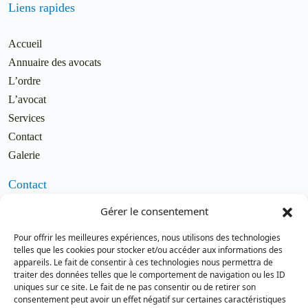
Liens rapides
Accueil
Annuaire des avocats
L’ordre
L’avocat
Services
Contact
Galerie
Contact
Gérer le consentement
Email
secretariat.batonnier@barreaudutog
Pour offrir les meilleures expériences, nous utilisons des technologies
o.tg
telles que les cookies pour stocker et/ou accéder aux informations des
appareils. Le fait de consentir à ces technologies nous permettra de
Téléphone
traiter des données telles que le comportement de navigation ou les ID
(+228) 22 22 08 82 / 93 99 09 35
uniques sur ce site. Le fait de ne pas consentir ou de retirer son
(+228) 22 21 67 52
consentement peut avoir un effet négatif sur certaines caractéristiques