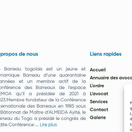
 propos de nous
Liens rapides
e Barreau togolais est un jeune et
Accueil
ynamique Barreau d’une quarantaine
Annuaire des avoc
’années et un membre actif de la
L’ordre
onférence des Barreaux de l’espace
EMOA qu’il a présidée de 2021 à
L’avocat
023.Membre fondateur de la Conférence
Services
P
ternationale des Barreaux en 1985 sous
q
Contact
 Bâtonnat de Maître d’ALMEIDA Ayité, le
L
Galerie
d
rreau du Togo a présidé le congrès de
s
dite Conférence ...
Lire plus
u