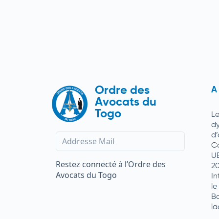
Ordre des
A
Avocats du
Togo
L
d
d
C
U
Restez connecté à l’Ordre des
2
Avocats du Togo
In
le
Ba
la