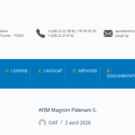
ustice
(+228) 22 22 08 82 / 93 99 09 35
secretariat.
657 Lomé - TOGO
(+228) 22 21 67 52
utogo.tg
L’ORDRE
L’AVOCAT
SERVICES
DOCUMENTAT
AYIM Magnim Pidenam S.
OAT
2 avril 2026