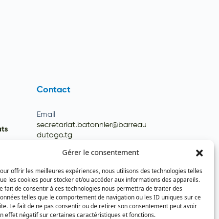
Contact
Email
secretariat.batonnier@barreau
ats
dutogo.tg
Téléphone
Gérer le consentement
(+228) 22 22 08 82 / 93 99 09 35
our offrir les meilleures expériences, nous utilisons des technologies telles
(+228) 22 21 67 52
ue les cookies pour stocker et/ou accéder aux informations des appareils.
e fait de consentir à ces technologies nous permettra de traiter des
onnées telles que le comportement de navigation ou les ID uniques sur ce
ite. Le fait de ne pas consentir ou de retirer son consentement peut avoir
n effet négatif sur certaines caractéristiques et fonctions.