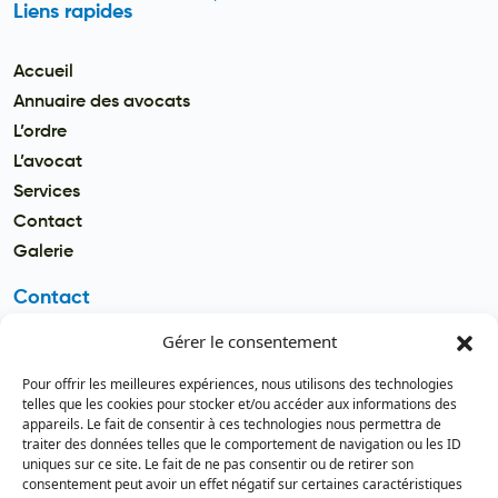
Liens rapides
Accueil
Annuaire des avocats
L’ordre
L’avocat
Services
Contact
Galerie
Contact
Gérer le consentement
Email
secretariat.batonnier@barreau
Pour offrir les meilleures expériences, nous utilisons des technologies
dutogo.tg
telles que les cookies pour stocker et/ou accéder aux informations des
appareils. Le fait de consentir à ces technologies nous permettra de
Téléphone
traiter des données telles que le comportement de navigation ou les ID
(+228) 22 22 08 82 / 93 99 09 35
uniques sur ce site. Le fait de ne pas consentir ou de retirer son
(+228) 22 21 67 52
consentement peut avoir un effet négatif sur certaines caractéristiques