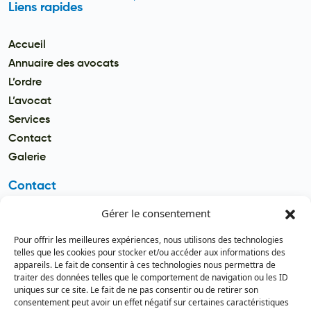
Liens rapides
Accueil
Annuaire des avocats
L’ordre
L’avocat
Services
Contact
Galerie
Contact
Gérer le consentement
Email
secretariat.batonnier@barreau
Pour offrir les meilleures expériences, nous utilisons des technologies
dutogo.tg
telles que les cookies pour stocker et/ou accéder aux informations des
appareils. Le fait de consentir à ces technologies nous permettra de
Téléphone
traiter des données telles que le comportement de navigation ou les ID
(+228) 22 22 08 82 / 93 99 09 35
uniques sur ce site. Le fait de ne pas consentir ou de retirer son
(+228) 22 21 67 52
consentement peut avoir un effet négatif sur certaines caractéristiques