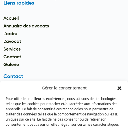
Liens rapides
Accueil
Annuaire des avocats
L’ordre
L’avocat
Services
Contact
Galerie
Contact
Gérer le consentement
Email
secretariat.batonnier@barreau
Pour offrir les meilleures expériences, nous utilisons des technologies
dutogo.tg
telles que les cookies pour stocker et/ou accéder aux informations des
appareils. Le fait de consentir à ces technologies nous permettra de
Téléphone
traiter des données telles que le comportement de navigation ou les ID
(+228) 22 22 08 82 / 93 99 09 35
uniques sur ce site. Le fait de ne pas consentir ou de retirer son
(+228) 22 21 67 52
consentement peut avoir un effet négatif sur certaines caractéristiques