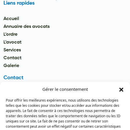
Liens rapides
Accueil
Annuaire des avocats
L’ordre
L’avocat
Services
Contact
Galerie
Contact
Gérer le consentement
Email
secretariat.batonnier@barreau
Pour offrir les meilleures expériences, nous utilisons des technologies
dutogo.tg
telles que les cookies pour stocker et/ou accéder aux informations des
appareils. Le fait de consentir à ces technologies nous permettra de
Téléphone
traiter des données telles que le comportement de navigation ou les ID
(+228) 22 22 08 82 / 93 99 09 35
uniques sur ce site. Le fait de ne pas consentir ou de retirer son
(+228) 22 21 67 52
consentement peut avoir un effet négatif sur certaines caractéristiques